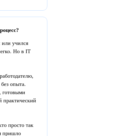
роцесс?
м или учился
егко. Но в IT
 работодателю,
 без опыта.
, готовыми
й практический
кто просто так
м пришло