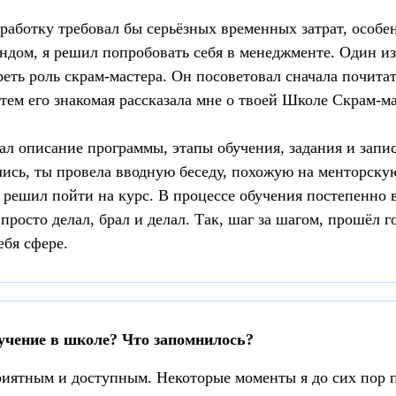
зработку требовал бы серьёзных временных затрат, особе
ндом, я решил попробовать себя в менеджменте. Один и
еть роль скрам-мастера. Он посоветовал сначала почитат
атем его знакомая рассказала мне о твоей Школе Скрам-ма
тал описание программы, этапы обучения, задания и запи
лись, ты провела вводную беседу, похожую на менторскую
 решил пойти на курс. В процессе обучения постепенно в
 просто делал, брал и делал. Так, шаг за шагом, прошёл го
ебя сфере.
бучение в школе? Что запомнилось?
риятным и доступным. Некоторые моменты я до сих пор 