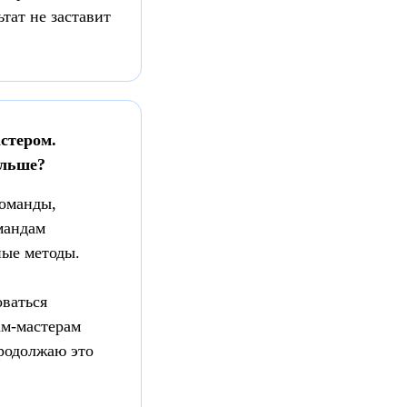
ьтат не заставит
стером.
альше?
команды,
мандам
ные методы.
оваться
ам-мастерам
продолжаю это