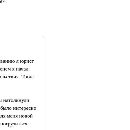
в».
ованию я юрист
енем я начал
льствия. Тогда
зы натолкнули
 было интересно
для меня новой
 погрузиться.