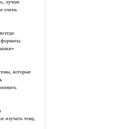
но, лучше
е очень
всегда
е форматы
рашки»
темы, которые
ь
онимать
а
ше изучать тему,