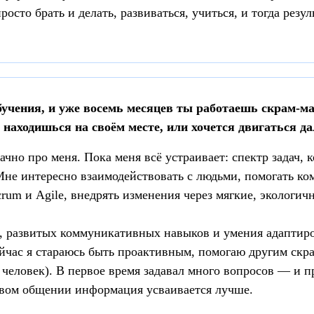
осто брать и делать, развиваться, учиться, и тогда резул
бучения, и уже восемь месяцев ты работаешь скрам-ма
 находишься на своём месте, или хочется двигаться д
чно про меня. Пока меня всё устраивает: спектр задач, 
Мне интересно взаимодействовать с людьми, помогать ко
rum и Agile, внедрять изменения через мягкие, экологич
и, развитых коммуникативных навыков и умения адаптир
йчас я стараюсь быть проактивным, помогаю другим скр
5 человек). В первое время задавал много вопросов — и 
ивом общении информация усваивается лучше.