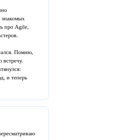
нно
з знакомых
ь про Agile,
стеров.
сался. Помню,
 встречу.
тянулся:
д, и теперь
пересматриваю