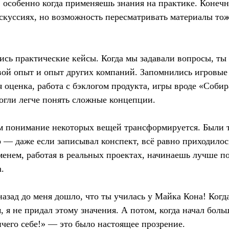
, особенно когда применяешь знания на практике. Конеч
скуссиях, но возможность пересматривать материалы тож
сь практические кейсы. Когда мы задавали вопросы, ты 
свой опыт и опыт других компаний. Запомнились игровы
я оценка, работа с бэклогом продукта, игры вроде «Соби
огли легче понять сложные концепции.
ом понимание некоторых вещей трансформируется. Были 
о — даже если записывал конспект, всё равно приходилос
менем, работая в реальных проектах, начинаешь лучше п
.
назад до меня дошло, что ты училась у Майка Кона! Когд
, я не придал этому значения. А потом, когда начал боль
чего себе!» — это было настоящее прозрение.