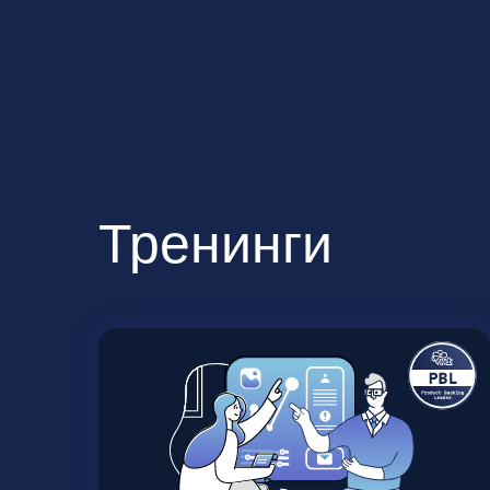
Тренинги
Управление бэклогом продукта
и построение карты
пользовательских историй