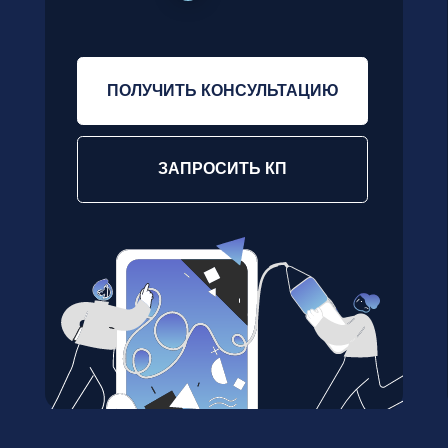
Коучинг команд
Командный коучинг для управленчес
ивать
команд, в которых затягивается пр