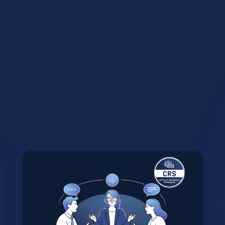
Стратегии эффективного
Эмоцио
управления конфликтами
интелле