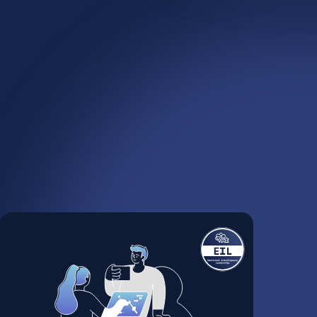
нальный
кт в цифровую