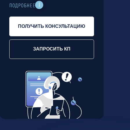
ких и кросс-функциональных
инятие решений, размыта