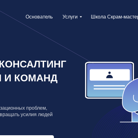
снователь
Услуги
SMS: Школа Скрам-мастеров
Наши
Основатель
Услуги
Школа Скрам-мастеров
Наши
НСАЛТИНГ
 КОМАНД
ных проблем,
ь усилия людей
УЧИНГ