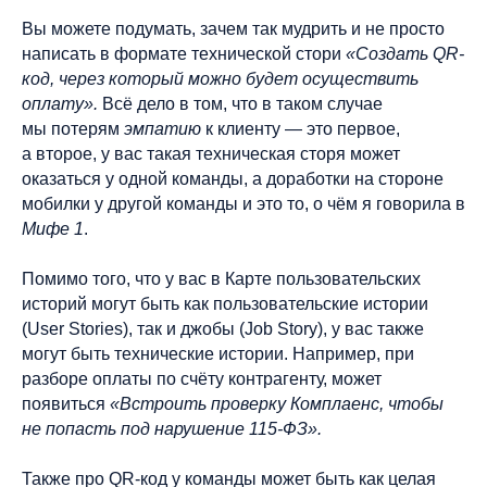
Основатель
Вы можете подумать, зачем так мудрить и не просто
написать в формате технической стори
«Создать QR-
Услуги
код, через который можно будет осуществить
Школа Скрам-мастеров
оплату».
Всё дело в том, что в таком случае
Блог
мы потерям
эмпатию
к клиенту — это первое,
а второе, у вас такая техническая сторя может
+7 (993) 915−12−46
оказаться у одной команды, а доработки на стороне
+7 (906) 097−13−91
мобилки у другой команды и это то, о чём я говорила в
hello@proleaderslab.ru
Мифе 1
.
Помимо того, что у вас в Карте пользовательских
историй могут быть как пользовательские истории
Подписывайтесь на наш канал в Telegram
(User Stories), так и джобы (Job Story), у вас также
могут быть технические истории. Например, при
Лаборатория ПроЛидеров / ProLeadersLab®
разборе оплаты по счёту контрагенту, может
Услуги оказывает
ИП Бутова-Никишина Анастасия Сергеевна
появиться
«Встроить проверку Комплаенс, чтобы
ИНН 540542557344
не попасть под нарушение 115-ФЗ».
ОГРНИП 321547600055912
© 2021–2026
Также про QR-код у команды может быть как целая
Политика в отношении обработки