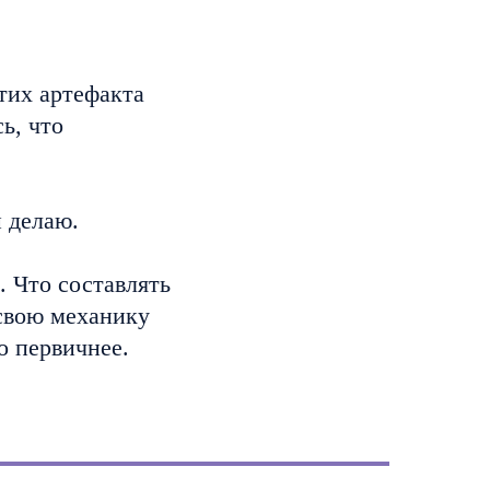
этих артефакта
ь, что
и делаю.
. Что составлять
свою механику
о первичнее.