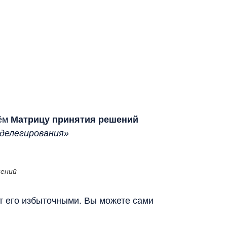
аём
Матрицу принятия решений
 делегирования»
шений
т его избыточными. Вы можете сами