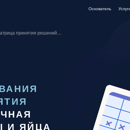
Основатель
Основатель
Услуг
Услуг
Матрица принятия решений…
ОВАНИЯ
ЯТИЯ
ЕЧНАЯ
 И ЯЙЦА